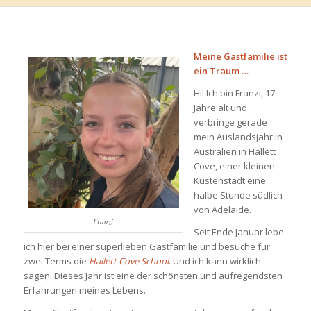
Meine Gastfamilie ist
ein Traum …
Hi! Ich bin Franzi, 17
Jahre alt und
verbringe gerade
mein Auslandsjahr in
Australien in Hallett
Cove, einer kleinen
Küstenstadt eine
halbe Stunde südlich
von Adelaide.
Franzi
Seit Ende Januar lebe
ich hier bei einer superlieben Gastfamilie und besuche für
zwei Terms die
Hallett Cove School
. Und ich kann wirklich
sagen: Dieses Jahr ist eine der schönsten und aufregendsten
Erfahrungen meines Lebens.