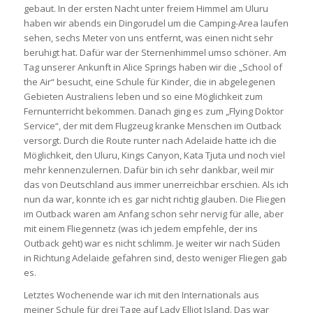
gebaut. In der ersten Nacht unter freiem Himmel am Uluru
haben wir abends ein Dingorudel um die Camping-Area laufen
sehen, sechs Meter von uns entfernt, was einen nicht sehr
beruhigt hat. Dafür war der Sternenhimmel umso schöner. Am
Tag unserer Ankunft in Alice Springs haben wir die „School of
the Air“ besucht, eine Schule für Kinder, die in abgelegenen
Gebieten Australiens leben und so eine Möglichkeit zum
Fernunterricht bekommen. Danach ging es zum „Flying Doktor
Service“, der mit dem Flugzeug kranke Menschen im Outback
versorgt. Durch die Route runter nach Adelaide hatte ich die
Möglichkeit, den Uluru, Kings Canyon, Kata Tjuta und noch viel
mehr kennenzulernen. Dafür bin ich sehr dankbar, weil mir
das von Deutschland aus immer unerreichbar erschien. Als ich
nun da war, konnte ich es gar nicht richtig glauben. Die Fliegen
im Outback waren am Anfang schon sehr nervig für alle, aber
mit einem Fliegennetz (was ich jedem empfehle, der ins
Outback geht) war es nicht schlimm. Je weiter wir nach Süden
in Richtung Adelaide gefahren sind, desto weniger Fliegen gab
es.
Letztes Wochenende war ich mit den Internationals aus
meiner Schule für drei Tage auf Lady Elliot Island. Das war