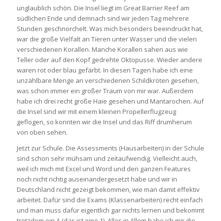
unglaublich schön. Die Insel liegt im Great Barrier Reef am
südlichen Ende und demnach sind wir jeden Tag mehrere
Stunden geschnorchelt. Was mich besonders beeindruckt hat,
war die große Vielfalt an Tieren unter Wasser und die vielen
verschiedenen Korallen. Manche Korallen sahen aus wie
Teller oder auf den Kopf gedrehte Oktopusse. Wieder andere
waren rot oder blau gefärbt. In diesen Tagen habe ich eine
unzählbare Menge an verschiedenen Schildkröten gesehen,
was schon immer ein großer Traum von mir war. Außerdem
habe ich drei recht große Haie gesehen und Mantarochen. Auf
die Insel sind wir mit einem kleinen Propellerflugzeug
geflogen, so konnten wir die Insel und das Riff drumherum
von oben sehen.
Jetzt zur Schule. Die Assessments (Hausarbeiten) in der Schule
sind schon sehr mühsam und zeitaufwendig. Vielleicht auch,
weil ich mich mit Excel und Word und den ganzen Features
noch nicht richtig auseinandergesetzt habe und wir in
Deutschland nicht gezeigt bekommen, wie man damit effektiv
arbeitet. Dafür sind die Exams (Klassenarbeiten) recht einfach
und man muss dafür eigentlich gar nichts lernen und bekommt
trotzdem ein A (das ist eine 1). Alles in Allem habe ich mir die