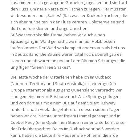
zusammen frisch gefangene Garnelen gegessen und sind auf
den Fluss, um neue Netze zum Fischen zu legen. Hier mussten
wir besonders auf „Salties“ (Salzwasser-Krokodile) achten, die
sich aber nur selten in den Fluss verirren. Üblicherweise sind
dort eher die kleinen und ungefährlichen
Süßwasserkrokodile. Einmal haben wir auch einen
Spaziergang im Wald gemacht, wo man auf Holzblöcken
laufen konnte. Der Wald sah komplett anders aus als bei uns
in Deutschland. Die Bäume waren total hoch, überall gab es
Lianen und oft waren an und auf den Bäumen Schlangen, die
ungiftigen “Green Tree Snakes”.
Die letzte Woche der Osterferien habe ich im Outback
(Northern Territory und South Australia) mit einer großen
Gruppe Internationals aus ganz Queensland verbracht. Wir
sind gemeinsam von Brisbane nach Alice Springs geflogen
und von dort aus mit einem Bus auf dem Stuart Highway
runter bis nach Adelaide gefahren. In diesen sieben Tagen
haben wir drei Nächte unter freiem Himmel gecampt und in
Coober Pedy (eine Opalminen Stadt) in einer Unterkunft unter
der Erde übernachtet. Da es im Outback sehr heiß werden
kann, haben die Leute ihre Häuser wie Höhlen in die Erde