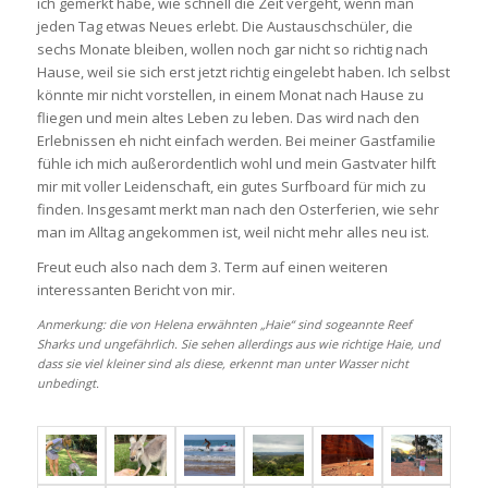
ich gemerkt habe, wie schnell die Zeit vergeht, wenn man
jeden Tag etwas Neues erlebt. Die Austauschschüler, die
sechs Monate bleiben, wollen noch gar nicht so richtig nach
Hause, weil sie sich erst jetzt richtig eingelebt haben. Ich selbst
könnte mir nicht vorstellen, in einem Monat nach Hause zu
fliegen und mein altes Leben zu leben. Das wird nach den
Erlebnissen eh nicht einfach werden. Bei meiner Gastfamilie
fühle ich mich außerordentlich wohl und mein Gastvater hilft
mir mit voller Leidenschaft, ein gutes Surfboard für mich zu
finden. Insgesamt merkt man nach den Osterferien, wie sehr
man im Alltag angekommen ist, weil nicht mehr alles neu ist.
Freut euch also nach dem 3. Term auf einen weiteren
interessanten Bericht von mir.
Anmerkung: die von Helena erwähnten „Haie“ sind sogeannte Reef
Sharks und ungefährlich. Sie sehen allerdings aus wie richtige Haie, und
dass sie viel kleiner sind als diese, erkennt man unter Wasser nicht
unbedingt.