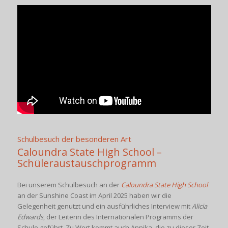
Schulbesuch der besonderen Art
Caloundra State High School –
Schüleraustauschprogramm
Bei unserem Schulbesuch an der
Caloundra State High School
an der Sunshine Coast im April 2025 haben wir die
Gelegenheit genutzt und ein ausführliches Interview mit
Alicia
Edwards
, der Leiterin des Internationalen Programms der
Schule geführt. Zu Wort kommt auch Annika, die zu dieser Zeit