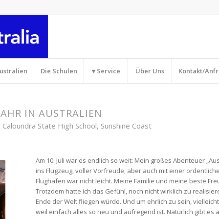
ustralien
Die Schulen
▾ Service
Über Uns
Kontakt/Anf
JAHR IN AUSTRALIEN
er Caloundra State High School, Sunshine Coast
Am 10. Juli war es endlich so weit: Mein großes Abenteuer „Aus
ins Flugzeug, voller Vorfreude, aber auch mit einer ordentlic
Flughafen war nicht leicht. Meine Familie und meine beste F
Trotzdem hatte ich das Gefühl, noch nicht wirklich zu realisiere
Ende der Welt fliegen würde. Und um ehrlich zu sein, vielleicht
weil einfach alles so neu und aufregend ist. Natürlich gibt e