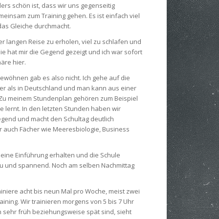
s schön ist, dass wir uns gegenseitig
einsam zum Training gehen. Es ist einfach viel
das Gleiche durchmacht.
 langen Reise zu erholen, viel zu schlafen und
 hat mir die Gegend gezeigt und ich war sofort
äre hier.
gewöhnen gab es also nicht. Ich gehe auf die
nnter als in Deutschland und man kann aus einer
t. Zu meinem Stundenplan gehören zum Beispiel
e lernt. In den letzten Stunden haben wir
fregend und macht den Schultag deutlich
 auch Fächer wie Meeresbiologie, Business
ine Einführung erhalten und die Schule
neu und spannend. Noch am selben Nachmittag
ainiere acht bis neun Mal pro Woche, meist zwei
ining. Wir trainieren morgens von 5 bis 7 Uhr
n sehr früh beziehungsweise spät sind, sieht