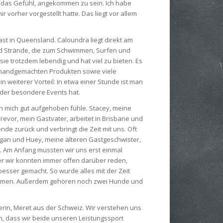
gt das Gefühl, angekommen zu sein. Ich habe
ir vorher vorgestellt hatte. Das liegt vor allem
ast in Queensland. Caloundra liegt direkt am
d Strände, die zum Schwimmen, Surfen und
 sie trotzdem lebendig und hat viel zu bieten. Es
d handgemachten Produkten sowie viele
n weiterer Vorteil: In etwa einer Stunde ist man
oder besondere Events hat.
ich mich gut aufgehoben fühle. Stacey, meine
Trevor, mein Gastvater, arbeitet in Brisbane und
e zurück und verbringt die Zeit mit uns. Oft
egan und Huey, meine älteren Gastgeschwister,
n. Am Anfang mussten wir uns erst einmal
er wir konnten immer offen darüber reden,
esser gemacht. So wurde alles mit der Zeit
llkommen. Außerdem gehören noch zwei Hunde und
rin, Meret aus der Schweiz. Wir verstehen uns
, dass wir beide unseren Leistungssport