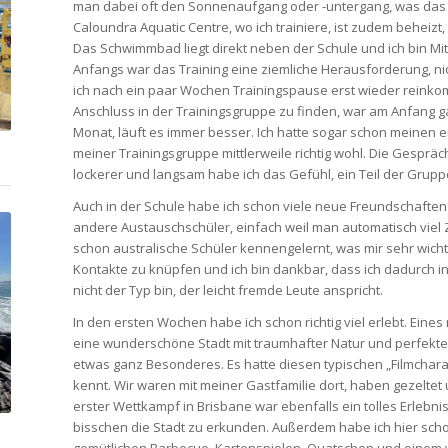
man dabei oft den Sonnenaufgang oder -untergang, was das
Caloundra Aquatic Centre, wo ich trainiere, ist zudem beheiz
Das Schwimmbad liegt direkt neben der Schule und ich bin Mit
Anfangs war das Training eine ziemliche Herausforderung, ni
ich nach ein paar Wochen Trainingspause erst wieder reinko
Anschluss in der Trainingsgruppe zu finden, war am Anfang ga
Monat, läuft es immer besser. Ich hatte sogar schon meinen e
meiner Trainingsgruppe mittlerweile richtig wohl. Die Gespr
lockerer und langsam habe ich das Gefühl, ein Teil der Grup
Auch in der Schule habe ich schon viele neue Freundschafte
andere Austauschschüler, einfach weil man automatisch viel Z
schon australische Schüler kennengelernt, was mir sehr wichtig
Kontakte zu knüpfen und ich bin dankbar, dass ich dadurch i
nicht der Typ bin, der leicht fremde Leute anspricht.
In den ersten Wochen habe ich schon richtig viel erlebt. Eine
eine wunderschöne Stadt mit traumhafter Natur und perfekt
etwas ganz Besonderes. Es hatte diesen typischen „Filmchara
kennt. Wir waren mit meiner Gastfamilie dort, haben gezelte
erster Wettkampf in Brisbane war ebenfalls ein tolles Erlebni
bisschen die Stadt zu erkunden. Außerdem habe ich hier scho
gemütlichen Barbecue, Kartenspielen, Quatschen und einem