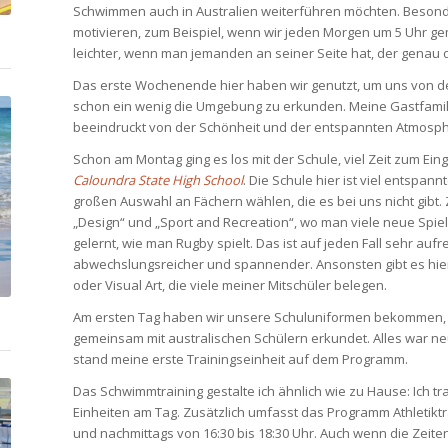
Schwimmen auch in Australien weiterführen möchten. Besonder
motivieren, zum Beispiel, wenn wir jeden Morgen um 5 Uhr gem
leichter, wenn man jemanden an seiner Seite hat, der genau 
Das erste Wochenende hier haben wir genutzt, um uns von der
schon ein wenig die Umgebung zu erkunden. Meine Gastfamilie
beeindruckt von der Schönheit und der entspannten Atmosph
Schon am Montag ging es los mit der Schule, viel Zeit zum Ein
Caloundra State High School
. Die Schule hier ist viel entspa
großen Auswahl an Fächern wählen, die es bei uns nicht gib
„Design“ und „Sport and Recreation“, wo man viele neue Spiel
gelernt, wie man Rugby spielt. Das ist auf jeden Fall sehr au
abwechslungsreicher und spannender. Ansonsten gibt es hier
oder Visual Art, die viele meiner Mitschüler belegen.
Am ersten Tag haben wir unsere Schuluniformen bekommen, e
gemeinsam mit australischen Schülern erkundet. Alles war 
stand meine erste Trainingseinheit auf dem Programm.
Das Schwimmtraining gestalte ich ähnlich wie zu Hause: Ich tr
Einheiten am Tag. Zusätzlich umfasst das Programm Athletiktra
und nachmittags von 16:30 bis 18:30 Uhr. Auch wenn die Zeite