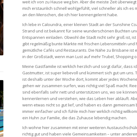
weit ich von zu Hause weg bin. Aber die meiste Zeit überwie
mich erstaunlich schnell wohlgefühlt, viel schneller als ich es m
an den Menschen, die ich hier kennengelernt habe.
Ich lebe in Caloundra, einer kleinen Stadt an der Sunshine Co
Strand und ist bekannt für seine wunderschönen Buchten un
Entspannen einladen. Obwohl die Stadt nicht sehr groß ist, ist
gibt regelmäßig bunte Märkte mit frischen Lebensmitteln un
gemütliche Cafés und Restaurants. Die Nähe zu Brisbane ist ei
in der Großstadt, wenn man Lust auf mehr Trubel, Shopping 
Meine Gastfamilie ist wirklich herzlich und sorgt dafür, dass 
Gastmutter, ist super liebevoll und kümmert sich gut um uns. 
ist deshalb unter der Woche dort, kommt aber jedes Wochenend
gehen wir zusammen surfen, was richtig viel Spaß macht. Re
sind ebenfalls sehr nett und unterstützen uns, wo sie könne
kennenlernen und verstehen, wie das Leben hier abläuft. Ab
wenn etwas nicht so gut lief, und haben es dann gemeinsam b
immer einfacher und ich fühle mich hier wirklich richtig wi
ein Huhn zur Familie, die das Zuhause lebendig machen.
Ich wohne hier zusammen mit einer weiteren Austauschschüle
richtig gut und haben viele Gemeinsamkeiten – unter anderem