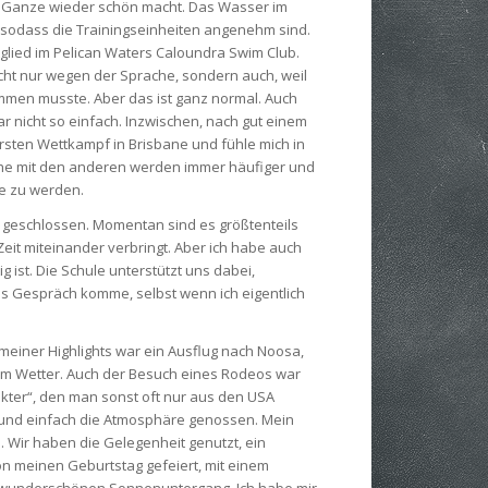
 Ganze wieder schön macht. Das Wasser im
t, sodass die Trainingseinheiten angenehm sind.
glied im Pelican Waters Caloundra Swim Club.
cht nur wegen der Sprache, sondern auch, weil
mmen musste. Aber das ist ganz normal. Auch
r nicht so einfach. Inzwischen, nach gut einem
rsten Wettkampf in Brisbane und fühle mich in
äche mit den anderen werden immer häufiger und
pe zu werden.
n geschlossen. Momentan sind es größtenteils
eit miteinander verbringt. Aber ich habe auch
 ist. Die Schule unterstützt uns dabei,
ns Gespräch komme, selbst wenn ich eigentlich
s meiner Highlights war ein Ausflug nach Noosa,
em Wetter. Auch der Besuch eines Rodeos war
kter“, den man sonst oft nur aus den USA
t und einfach die Atmosphäre genossen. Mein
s. Wir haben die Gelegenheit genutzt, ein
n meinen Geburtstag gefeiert, mit einem
 wunderschönen Sonnenuntergang. Ich habe mir