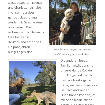
Gastschwestern Jakinta
und Charlotte. Ich habe
mich sehr darüber
gefreut, dass ich mal
wieder mit Geschwistern
unter einem Dach
wohnen würde, da meine
Geschwister in
Deutschland schon seit
ein paar Jahren
Neue Bekanntschaften: mit meinem
ausgezogen sind.
Hund Cookie auf unserem Balkon …
Die anderen beiden
Familienmitglieder sind
unsere Hunde Cookie
und Fudge, auf die ich
mich auch sehr gefreut
habe, weil wir zuhause in
Deutschland keinen
Hund haben können, ich
mir aber schon immer
einen Hund gewünscht