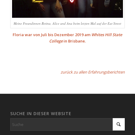
Meine Freundinnen Betina, Alice und Ana beim letzten Mal auf der Eat Street
Floria war von Juli bis Dezember 2019 am
Whites Hill State
College
in Brisbane.
zurück zu allen Erfahrungsberichten
SUCHE IN DIESER WEBSITE