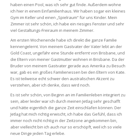
haben einen Pool, was ich sehr gut finde. Außerdem wohne
ich hier in einem Einfamilienhaus. Wir haben sogar ein kleines
Gym im Keller und einen „Spielraum“ für uns Kinder. Mein
Zimmer ist sehr schön, ich habe ein riesiges Fenster und sehr
viel Gestaltungs-Freiraum in meinem Zimmer.
Am ersten Wochenende habe ich direkt die ganze Familie
kennengelernt. Von meinem Gastvater der Vater lebt an der
Gold Coast, ungefähr eine Stunde entfernt von Brisbane, und
die Eltern von meiner Gastmutter wohnen in Brisbane. Da der
Bruder von meinem Gastvater gerade aus Amerika zu Besuch
war, gab es ein großes Familienessen bei den Eltern von Kate.
Es ist teilweise echt schwer den australischen Akzent zu
verstehen, aber ich denke, dass wird noch.
Es ist sehr schön, von Beginn an im Familienleben integriert zu
sein, aber leider war ich durch meinen Jetlag sehr geschafft
und hätte eigentlich die ganze Zeit einschlafen können. Der
Jetlag hat mich richtig erwischt, ich habe das Gefühl, dass ich
immer noch nicht richtig in der Zeitzone angekommen bin,
aber vielleicht bin ich auch nur so erschöpft, weil ich so viele
neue Dinge jeden Tag erlebe.