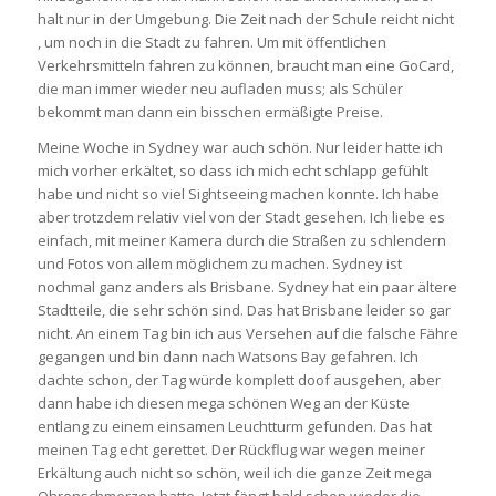
halt nur in der Umgebung. Die Zeit nach der Schule reicht nicht
, um noch in die Stadt zu fahren. Um mit öffentlichen
Verkehrsmitteln fahren zu können, braucht man eine GoCard,
die man immer wieder neu aufladen muss; als Schüler
bekommt man dann ein bisschen ermäßigte Preise.
Meine Woche in Sydney war auch schön. Nur leider hatte ich
mich vorher erkältet, so dass ich mich echt schlapp gefühlt
habe und nicht so viel Sightseeing machen konnte. Ich habe
aber trotzdem relativ viel von der Stadt gesehen. Ich liebe es
einfach, mit meiner Kamera durch die Straßen zu schlendern
und Fotos von allem möglichem zu machen. Sydney ist
nochmal ganz anders als Brisbane. Sydney hat ein paar ältere
Stadtteile, die sehr schön sind. Das hat Brisbane leider so gar
nicht. An einem Tag bin ich aus Versehen auf die falsche Fähre
gegangen und bin dann nach Watsons Bay gefahren. Ich
dachte schon, der Tag würde komplett doof ausgehen, aber
dann habe ich diesen mega schönen Weg an der Küste
entlang zu einem einsamen Leuchtturm gefunden. Das hat
meinen Tag echt gerettet. Der Rückflug war wegen meiner
Erkältung auch nicht so schön, weil ich die ganze Zeit mega
Ohrenschmerzen hatte. Jetzt fängt bald schon wieder die