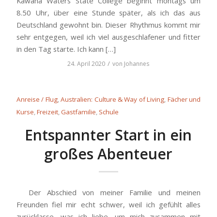
Kawana Waters State College beginnt montags um
8.50 Uhr, über eine Stunde später, als ich das aus
Deutschland gewohnt bin. Dieser Rhythmus kommt mir
sehr entgegen, weil ich viel ausgeschlafener und fitter
in den Tag starte. Ich kann […]
/
24. April 2020
von
Johannes
Anreise / Flug
,
Australien: Culture & Way of Living
,
Fächer und
Kurse
,
Freizeit
,
Gastfamilie
,
Schule
Entspannter Start in ein
großes Abenteuer
Der Abschied von meiner Familie und meinen
Freunden fiel mir echt schwer, weil ich gefühlt alles
zurücklasse, was ich liebe, um mich zusammen mit