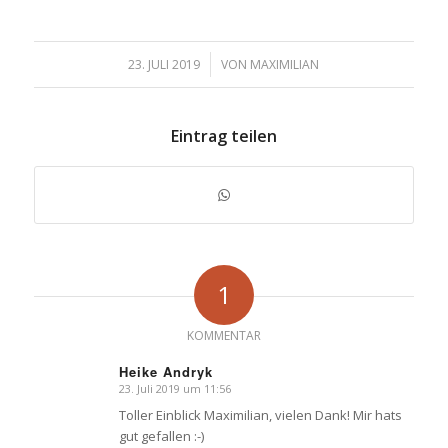
/
23. JULI 2019
VON
MAXIMILIAN
Eintrag teilen
1
KOMMENTAR
Heike Andryk
23. Juli 2019 um 11:56
sagte:
Toller Einblick Maximilian, vielen Dank! Mir hats
gut gefallen :-)