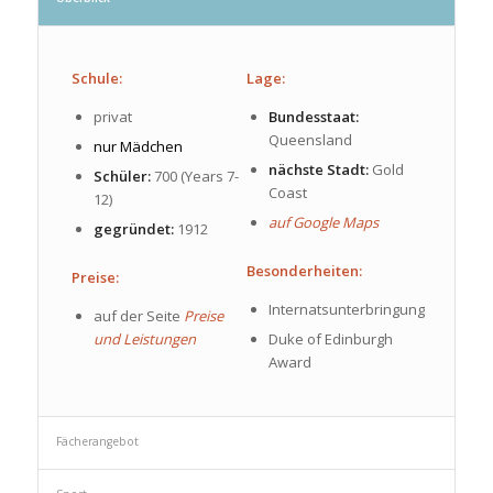
Schule:
Lage:
privat
Bundesstaat:
Queensland
nur Mädchen
nächste Stadt:
Gold
Schüler:
700 (Years 7-
Coast
12)
auf Google Maps
gegründet:
1912
Besonderheiten:
Preise:
Internatsunterbringung
auf der Seite
Preise
und Leistungen
Duke of Edinburgh
Award
Fächerangebot