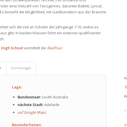
mit den Schwerpunkten Technik, Performance und
ler eine Vielzahl von Tanzgenres, darunter Ballett, Lyrical,
Es besteht die Möglichkeit, mit Gastkünstlern aus der Branche
chtet sich derzeit an Schüler der Jahrgänge 7-10, wobei es
us gibt. In beiden Klassen führt ein externer qualifizierter
ch.
 High School
vermittelt die
RealTour
.
ik
Einrichtungen
A
Lage:
7
W
Bundesstaat:
South Australia
nächste Stadt:
Adelaide
auf Google Maps
Besonderheiten:
I