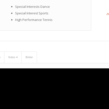
Special Interests Dance
Special Interest Sports
z
High Performance Tennis
)
Video 4
Bilder