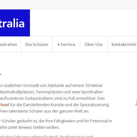
ustralien
Die Schulen
▾ Service
Über Uns
Kontakt/Anf
L
hen südlichen Vorstadt von Adelaide auf einem 10 Hektar
, Basketballplätzen, Tennisplätzen und zwei Sporthallen
nkaufszentrum Südaustraliens sind zu Fuß erreichbar. Das
chool
für die Darstellenden Künste und die Spezialisierung
ehen talentierte Schüler aus der ganzen Welt an.
r Schüler gedacht ist, die ihre Fähigkeiten und ihr Potenzial in
ie unter Beweis stellen wollen.