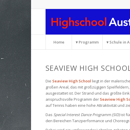
Home
▾ Programm
▾ Schule in A
SEAVIEW HIGH SCHOO
Die
Seaview High School
liegt in der malerisc
großen Areal, das mit großzügigen Spielfeldern
ausgestattet ist. Der Strand und das größte Ei
anspruchsvolle Programm der
Seaview High S
auf Tennis haben eine hohe Attraktivität und zi
Das
Special Interest Dance Programm (SID)
ist fü
den Bereichen Tanzperformance und Choreograf