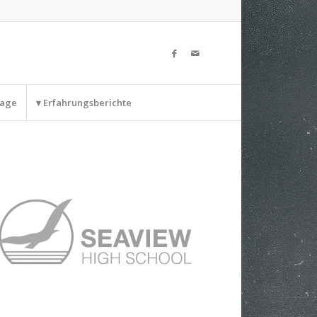
rage
▾ Erfahrungsberichte