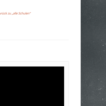
urück zu „alle Schulen“