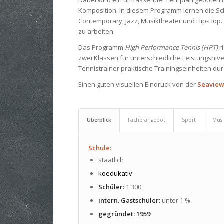
Dabei wird ein umfassender Lehrplan geboten 
Komposition. In diesem Programm lernen die Schü
Contemporary, Jazz, Musiktheater und Hip-Hop. 
zu arbeiten.
Das Programm
High Performance Tennis (HPT)
ri
zwei Klassen für unterschiedliche Leistungsnivea
Tennistrainer praktische Trainingseinheiten dur
Einen guten visuellen Eindruck von der
Seaview
Überblick
Fächerangebot
Sport
Mus
Schule:
staatlich
koedukativ
Schüler:
1.300
intern. Gastschüler:
unter 1 %
gegründet: 1959