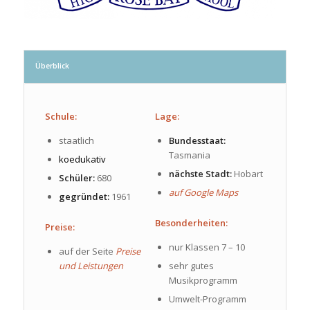
Überblick
Schule:
Lage:
staatlich
Bundesstaat:
Tasmania
koedukativ
nächste Stadt:
Hobart
Schüler:
680
auf Google Maps
gegründet:
1961
Besonderheiten:
Preise:
nur Klassen 7 – 10
auf der Seite
Preise
und Leistungen
sehr gutes
Musikprogramm
Umwelt-Programm