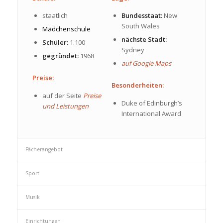
staatlich
Bundesstaat:
New
South Wales
Mädchenschule
nächste Stadt:
Schüler:
1.100
Sydney
gegründet:
1968
auf Google Maps
Preise:
Besonderheiten:
auf der Seite
Preise
Duke of Edinburgh’s
und Leistungen
International Award
Fächerangebot
Sport
Musik
Einrichtungen