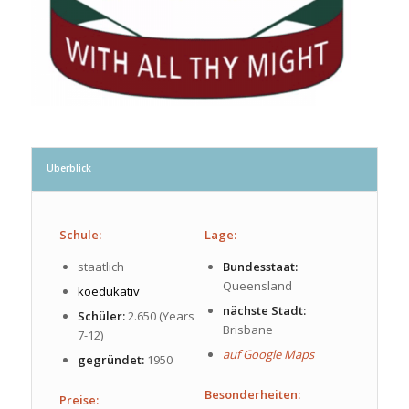
Überblick
Schule:
Lage:
staatlich
Bundesstaat:
Queensland
koedukativ
nächste Stadt:
Schüler:
2.650 (Years
Brisbane
7-12)
auf Google Maps
gegründet:
1950
Besonderheiten:
Preise: