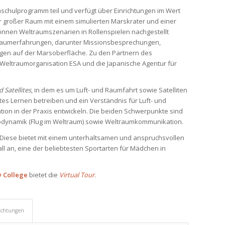
schulprogramm teil und verfügt über Einrichtungen im Wert
er großer Raum mit einem simulierten Marskrater und einer
nnen Weltraumszenarien in Rollenspielen nachgestellt
traumerfahrungen, darunter Missionsbesprechungen,
gen auf der Marsoberfläche. Zu den Partnern des
Weltraumorganisation ESA und die Japanische Agentur für
 Satellites
, in dem es um Luft- und Raumfahrt sowie Satelliten
tes Lernen betreiben und ein Verständnis für Luft- und
on in der Praxis entwickeln. Die beiden Schwerpunkte sind
rodynamik (Flug im Weltraum) sowie Weltraumkommunikation.
 Diese bietet mit einem unterhaltsamen und anspruchsvollen
ll an, eine der beliebtesten Sportarten für Mädchen in
 College
bietet die
Virtual Tour
.
ichtungen