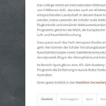
Das College nimmt am internationalen Weltraum
von 5 Millionen AUD , darunter auch ein 40 Met
entsprechenden Landschaft. In diesem Raum kö
werden. Dabei sammeln die Schüler reale Wel
Flugkontrolle und simulierte Weltraumerkundun
Programms gehören die NASA, die Europäische 
Luft- und Raumfahrtforschung.
Dazu passt auch das Fach
Aerospace Studies and
geht. Hier können die Schüler forschungsbasier
Raumfahrtkonzepte sowie Satellitenkommunikati
Aerodynamik (Flug in der Atmosphäre) und Ast
Im Bereich Sport gibt es eine
AFL Girls Academy
.
Programm die Einführung in Aussie Rules Footba
Australien.
Einen guten Einblick in das
Hamilton Secondary
Überblick
Fächerangebot
Sport
Einr