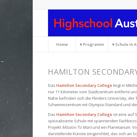
Home
▾ Programm
▾ Schule in A
HAMILTON SECONDAR
Das
Hamilton Secondary College
liegt in Mitc
nur 11 Kilometer vom Stadtzentrum entfernt und 
Nähe befinden sich die Flinders University, der
Schwimmzentrum mit Olympia-Standard und der
Das
Hamilton Secondary College
ist eine auf
spezialisierte Schule mit spannenden fachbezog
Projekt
Mission To Mars
und ein Planetarium. V
darstellende Künste eingerichtet, das sich an Sc