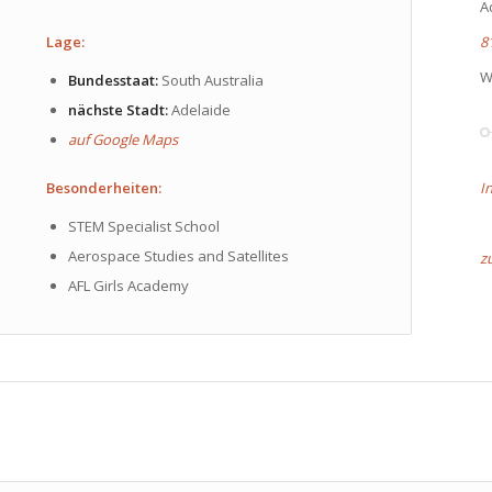
A
Lage:
8
W
Bundesstaat:
South Australia
nächste Stadt:
Adelaide
auf Google Maps
Besonderheiten:
I
STEM Specialist School
Aerospace Studies and Satellites
z
AFL Girls Academy