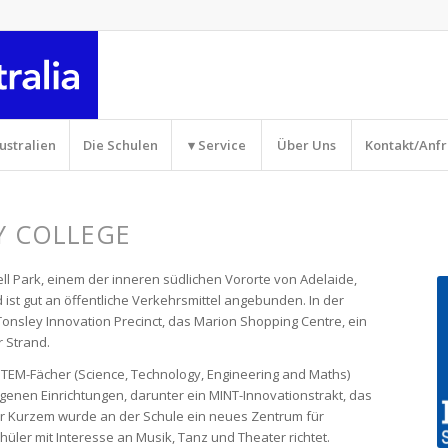
ustralien
Die Schulen
▾ Service
Über Uns
Kontakt/Anf
Y COLLEGE
hell Park, einem der inneren südlichen Vororte von Adelaide,
ist gut an öffentliche Verkehrsmittel angebunden. In der
 Tonsley Innovation Precinct, das Marion Shopping Centre, ein
 Strand.
 STEM-Fächer (Science, Technology, Engineering and Maths)
enen Einrichtungen, darunter ein MINT-Innovationstrakt, das
or Kurzem wurde an der Schule ein neues Zentrum für
hüler mit Interesse an Musik, Tanz und Theater richtet.