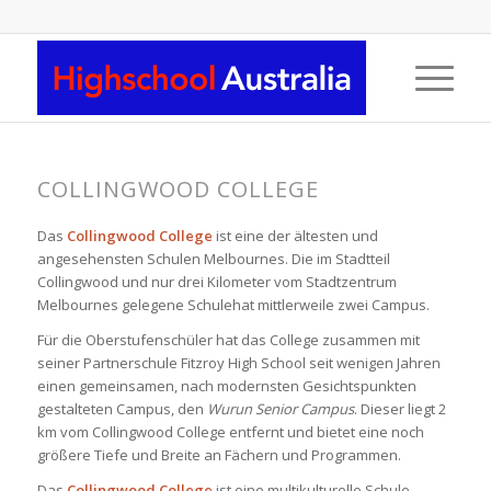
COLLINGWOOD COLLEGE
Das
Collingwood College
ist eine der ältesten und
angesehensten Schulen Melbournes. Die im Stadtteil
Collingwood und nur drei Kilometer vom Stadtzentrum
Melbournes gelegene Schulehat mittlerweile zwei Campus.
Für die Oberstufenschüler hat das College zusammen mit
seiner Partnerschule Fitzroy High School seit wenigen Jahren
einen gemeinsamen, nach modernsten Gesichtspunkten
gestalteten Campus, den
Wurun Senior Campus
. Dieser liegt 2
km vom Collingwood College entfernt und bietet eine noch
größere Tiefe und Breite an Fächern und Programmen.
Das
Collingwood College
ist eine multikulturelle Schule.